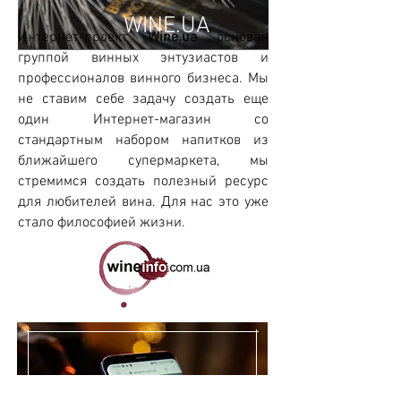
WINE.UA
Интернет-проект
Wine.ua
основан
группой винных энтузиастов и
профессионалов винного бизнеса. Мы
не ставим себе задачу создать еще
один Интернет-магазин со
стандартным набором напитков из
ближайшего супермаркета, мы
стремимся создать полезный ресурс
для любителей вина. Для нас это уже
стало философией жизни.